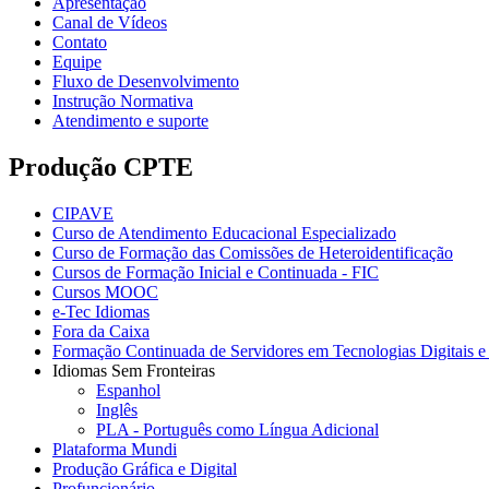
Apresentação
Canal de Vídeos
Contato
Equipe
Fluxo de Desenvolvimento
Instrução Normativa
Atendimento e suporte
Produção CPTE
CIPAVE
Curso de Atendimento Educacional Especializado
Curso de Formação das Comissões de Heteroidentificação
Cursos de Formação Inicial e Continuada - FIC
Cursos MOOC
e-Tec Idiomas
Fora da Caixa
Formação Continuada de Servidores em Tecnologias Digitais e 
Idiomas Sem Fronteiras
Espanhol
Inglês
PLA - Português como Língua Adicional
Plataforma Mundi
Produção Gráfica e Digital
Profuncionário