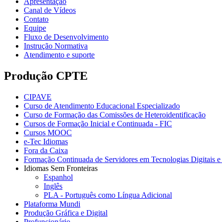
Apresentação
Canal de Vídeos
Contato
Equipe
Fluxo de Desenvolvimento
Instrução Normativa
Atendimento e suporte
Produção CPTE
CIPAVE
Curso de Atendimento Educacional Especializado
Curso de Formação das Comissões de Heteroidentificação
Cursos de Formação Inicial e Continuada - FIC
Cursos MOOC
e-Tec Idiomas
Fora da Caixa
Formação Continuada de Servidores em Tecnologias Digitais e 
Idiomas Sem Fronteiras
Espanhol
Inglês
PLA - Português como Língua Adicional
Plataforma Mundi
Produção Gráfica e Digital
Profuncionário