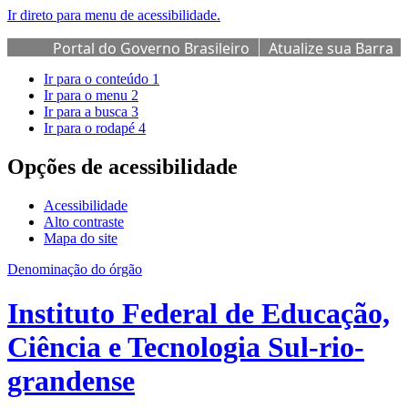
Ir direto para menu de acessibilidade.
Portal do Governo Brasileiro
Atualize sua Barra
de Governo
Ir para o conteúdo
1
Ir para o menu
2
Ir para a busca
3
Ir para o rodapé
4
Opções de acessibilidade
Acessibilidade
Alto contraste
Mapa do site
Denominação do órgão
Instituto Federal de Educação,
Ciência e Tecnologia Sul-rio-
grandense