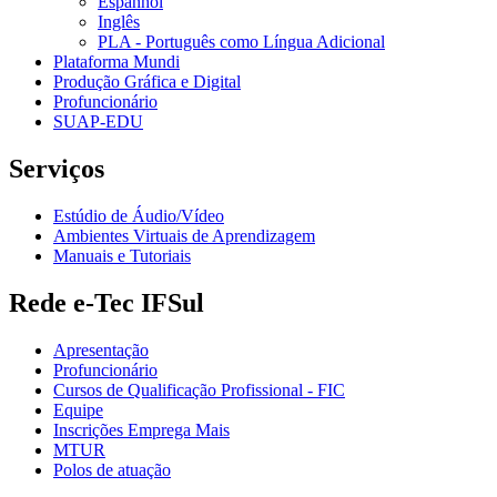
Espanhol
Inglês
PLA - Português como Língua Adicional
Plataforma Mundi
Produção Gráfica e Digital
Profuncionário
SUAP-EDU
Serviços
Estúdio de Áudio/Vídeo
Ambientes Virtuais de Aprendizagem
Manuais e Tutoriais
Rede e-Tec IFSul
Apresentação
Profuncionário
Cursos de Qualificação Profissional - FIC
Equipe
Inscrições Emprega Mais
MTUR
Polos de atuação