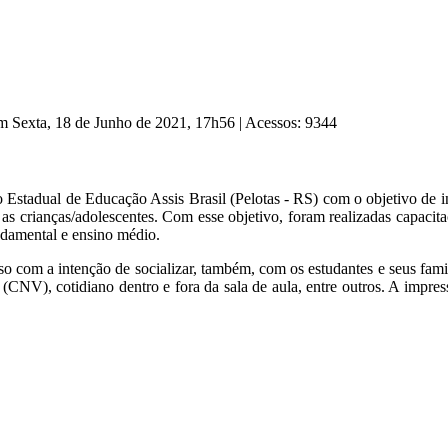
em Sexta, 18 de Junho de 2021, 17h56
|
Acessos: 9344
 Estadual de Educação Assis Brasil (Pelotas - RS) com o objetivo de i
e as crianças/adolescentes. Com esse objetivo, foram realizadas capacit
ndamental e ensino médio.
o com a intenção de socializar, também, com os estudantes e seus famili
V), cotidiano dentro e fora da sala de aula, entre outros. A impressã