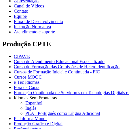
Apresentação
Canal de Vídeos
Contato
Equipe
Fluxo de Desenvolvimento
Instrução Normativa
Atendimento e suporte
Produção CPTE
CIPAVE
Curso de Atendimento Educacional Especializado
Curso de Formação das Comissões de Heteroidentificação
Cursos de Formação Inicial e Continuada - FIC
Cursos MOOC
e-Tec Idiomas
Fora da Caixa
Formação Continuada de Servidores em Tecnologias Digitais e 
Idiomas Sem Fronteiras
Espanhol
Inglês
PLA - Português como Língua Adicional
Plataforma Mundi
Produção Gráfica e Digital
Profuncionário