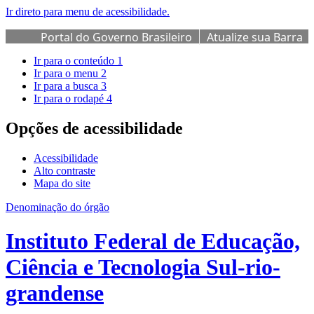
Ir direto para menu de acessibilidade.
Portal do Governo Brasileiro
Atualize sua Barra
de Governo
Ir para o conteúdo
1
Ir para o menu
2
Ir para a busca
3
Ir para o rodapé
4
Opções de acessibilidade
Acessibilidade
Alto contraste
Mapa do site
Denominação do órgão
Instituto Federal de Educação,
Ciência e Tecnologia Sul-rio-
grandense