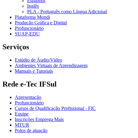
Espanhol
Inglês
PLA - Português como Língua Adicional
Plataforma Mundi
Produção Gráfica e Digital
Profuncionário
SUAP-EDU
Serviços
Estúdio de Áudio/Vídeo
Ambientes Virtuais de Aprendizagem
Manuais e Tutoriais
Rede e-Tec IFSul
Apresentação
Profuncionário
Cursos de Qualificação Profissional - FIC
Equipe
Inscrições Emprega Mais
MTUR
Polos de atuação