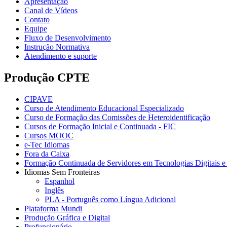
Apresentação
Canal de Vídeos
Contato
Equipe
Fluxo de Desenvolvimento
Instrução Normativa
Atendimento e suporte
Produção CPTE
CIPAVE
Curso de Atendimento Educacional Especializado
Curso de Formação das Comissões de Heteroidentificação
Cursos de Formação Inicial e Continuada - FIC
Cursos MOOC
e-Tec Idiomas
Fora da Caixa
Formação Continuada de Servidores em Tecnologias Digitais e 
Idiomas Sem Fronteiras
Espanhol
Inglês
PLA - Português como Língua Adicional
Plataforma Mundi
Produção Gráfica e Digital
Profuncionário