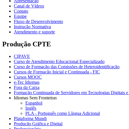
Apresentação
Canal de Vídeos
Contato
Equipe
Fluxo de Desenvolvimento
Instrução Normativa
Atendimento e suporte
Produção CPTE
CIPAVE
Curso de Atendimento Educacional Especializado
Curso de Formação das Comissões de Heteroidentificação
Cursos de Formação Inicial e Continuada - FIC
Cursos MOOC
e-Tec Idiomas
Fora da Caixa
Formação Continuada de Servidores em Tecnologias Digitais e 
Idiomas Sem Fronteiras
Espanhol
Inglês
PLA - Português como Língua Adicional
Plataforma Mundi
Produção Gráfica e Digital
Profuncionário