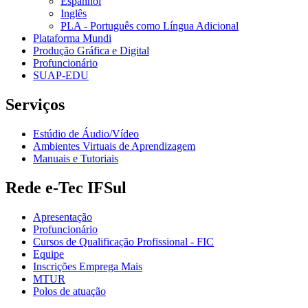
Espanhol
Inglês
PLA - Português como Língua Adicional
Plataforma Mundi
Produção Gráfica e Digital
Profuncionário
SUAP-EDU
Serviços
Estúdio de Áudio/Vídeo
Ambientes Virtuais de Aprendizagem
Manuais e Tutoriais
Rede e-Tec IFSul
Apresentação
Profuncionário
Cursos de Qualificação Profissional - FIC
Equipe
Inscrições Emprega Mais
MTUR
Polos de atuação