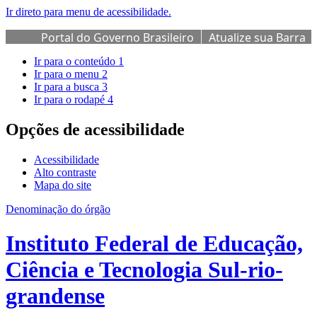
Ir direto para menu de acessibilidade.
Portal do Governo Brasileiro
Atualize sua Barra
de Governo
Ir para o conteúdo
1
Ir para o menu
2
Ir para a busca
3
Ir para o rodapé
4
Opções de acessibilidade
Acessibilidade
Alto contraste
Mapa do site
Denominação do órgão
Instituto Federal de Educação,
Ciência e Tecnologia Sul-rio-
grandense