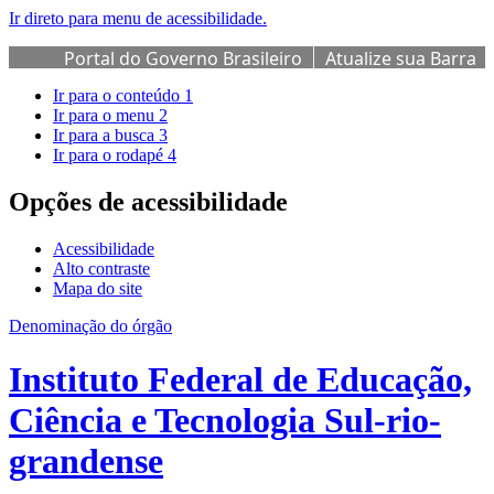
Ir direto para menu de acessibilidade.
Portal do Governo Brasileiro
Atualize sua Barra
de Governo
Ir para o conteúdo
1
Ir para o menu
2
Ir para a busca
3
Ir para o rodapé
4
Opções de acessibilidade
Acessibilidade
Alto contraste
Mapa do site
Denominação do órgão
Instituto Federal de Educação,
Ciência e Tecnologia Sul-rio-
grandense