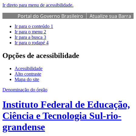
Ir direto para menu de acessibilidade.
Portal do Governo Brasileiro
Atualize sua Barra
de Governo
Ir para o conteúdo
1
Ir para o menu
2
Ir para a busca
3
Ir para o rodapé
4
Opções de acessibilidade
Acessibilidade
Alto contraste
Mapa do site
Denominação do órgão
Instituto Federal de Educação,
Ciência e Tecnologia Sul-rio-
grandense