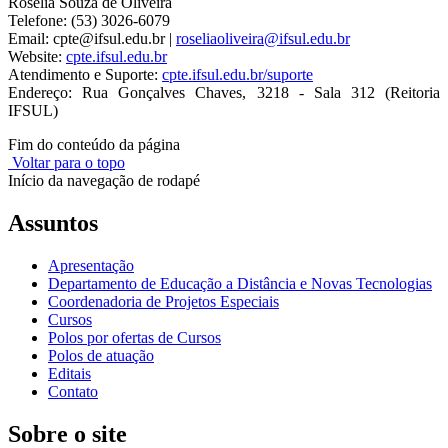
Rosélia Souza de Oliveira
Telefone: (53) 3026-6079
Email: cpte@ifsul.edu.br |
roseliaoliveira@ifsul.edu.br
Website:
cpte.ifsul.edu.br
Atendimento e Suporte:
cpte.ifsul.edu.br/suporte
Endereço: Rua Gonçalves Chaves, 3218 - Sala 312 (Reitoria
IFSUL)
Fim do conteúdo da página
Voltar para o topo
Início da navegação de rodapé
Assuntos
Apresentação
Departamento de Educação a Distância e Novas Tecnologias
Coordenadoria de Projetos Especiais
Cursos
Polos por ofertas de Cursos
Polos de atuação
Editais
Contato
Sobre o site