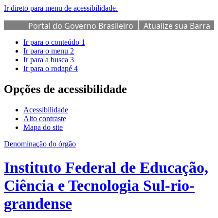
Ir direto para menu de acessibilidade.
Portal do Governo Brasileiro
Atualize sua Barra
de Governo
Ir para o conteúdo
1
Ir para o menu
2
Ir para a busca
3
Ir para o rodapé
4
Opções de acessibilidade
Acessibilidade
Alto contraste
Mapa do site
Denominação do órgão
Instituto Federal de Educação,
Ciência e Tecnologia Sul-rio-
grandense