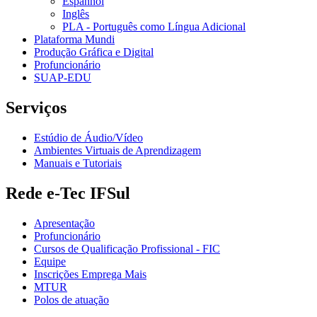
Espanhol
Inglês
PLA - Português como Língua Adicional
Plataforma Mundi
Produção Gráfica e Digital
Profuncionário
SUAP-EDU
Serviços
Estúdio de Áudio/Vídeo
Ambientes Virtuais de Aprendizagem
Manuais e Tutoriais
Rede e-Tec IFSul
Apresentação
Profuncionário
Cursos de Qualificação Profissional - FIC
Equipe
Inscrições Emprega Mais
MTUR
Polos de atuação