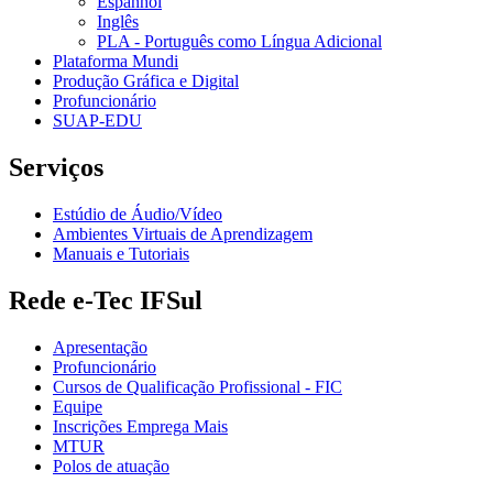
Espanhol
Inglês
PLA - Português como Língua Adicional
Plataforma Mundi
Produção Gráfica e Digital
Profuncionário
SUAP-EDU
Serviços
Estúdio de Áudio/Vídeo
Ambientes Virtuais de Aprendizagem
Manuais e Tutoriais
Rede e-Tec IFSul
Apresentação
Profuncionário
Cursos de Qualificação Profissional - FIC
Equipe
Inscrições Emprega Mais
MTUR
Polos de atuação