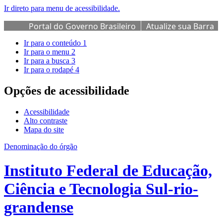
Ir direto para menu de acessibilidade.
Portal do Governo Brasileiro
Atualize sua Barra
de Governo
Ir para o conteúdo
1
Ir para o menu
2
Ir para a busca
3
Ir para o rodapé
4
Opções de acessibilidade
Acessibilidade
Alto contraste
Mapa do site
Denominação do órgão
Instituto Federal de Educação,
Ciência e Tecnologia Sul-rio-
grandense