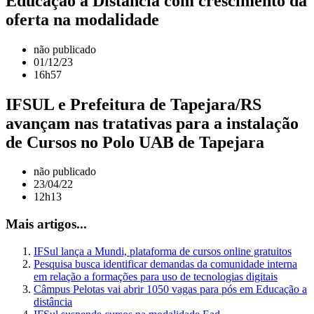
Educação a Distância com crescimento da
oferta na modalidade
não publicado
01/12/23
16h57
IFSUL e Prefeitura de Tapejara/RS
avançam nas tratativas para a instalação
de Cursos no Polo UAB de Tapejara
não publicado
23/04/22
12h13
Mais artigos...
IFSul lança a Mundi, plataforma de cursos online gratuitos
Pesquisa busca identificar demandas da comunidade interna
em relação a formações para uso de tecnologias digitais
Câmpus Pelotas vai abrir 1050 vagas para pós em Educação a
distância