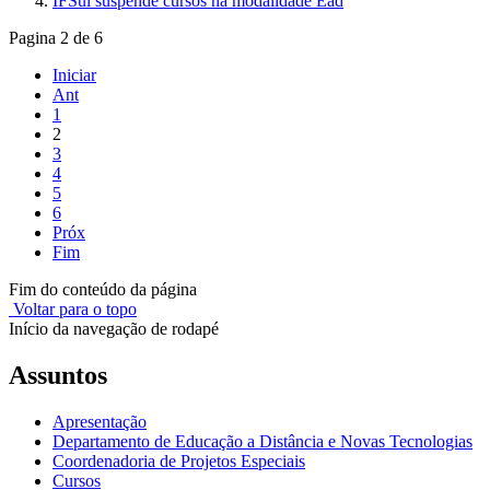
IFSul suspende cursos na modalidade Ead
Pagina 2 de 6
Iniciar
Ant
1
2
3
4
5
6
Próx
Fim
Fim do conteúdo da página
Voltar para o topo
Início da navegação de rodapé
Assuntos
Apresentação
Departamento de Educação a Distância e Novas Tecnologias
Coordenadoria de Projetos Especiais
Cursos