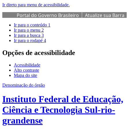
Ir direto para menu de acessibilidade.
Portal do Governo Brasileiro
Atualize sua Barra
de Governo
Ir para o conteúdo
1
Ir para o menu
2
Ir para a busca
3
Ir para o rodapé
4
Opções de acessibilidade
Acessibilidade
Alto contraste
Mapa do site
Denominação do órgão
Instituto Federal de Educação,
Ciência e Tecnologia Sul-rio-
grandense