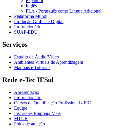
Espanhol
Inglês
PLA - Português como Língua Adicional
Plataforma Mundi
Produção Gráfica e Digital
Profuncionário
SUAP-EDU
Serviços
Estúdio de Áudio/Vídeo
Ambientes Virtuais de Aprendizagem
Manuais e Tutoriais
Rede e-Tec IFSul
Apresentação
Profuncionário
Cursos de Qualificação Profissional - FIC
Equipe
Inscrições Emprega Mais
MTUR
Polos de atuação