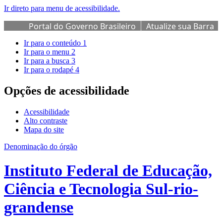
Ir direto para menu de acessibilidade.
Portal do Governo Brasileiro
Atualize sua Barra
de Governo
Ir para o conteúdo
1
Ir para o menu
2
Ir para a busca
3
Ir para o rodapé
4
Opções de acessibilidade
Acessibilidade
Alto contraste
Mapa do site
Denominação do órgão
Instituto Federal de Educação,
Ciência e Tecnologia Sul-rio-
grandense