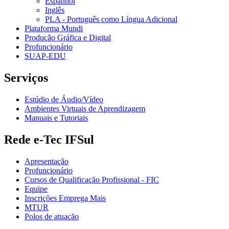
Espanhol
Inglês
PLA - Português como Língua Adicional
Plataforma Mundi
Produção Gráfica e Digital
Profuncionário
SUAP-EDU
Serviços
Estúdio de Áudio/Vídeo
Ambientes Virtuais de Aprendizagem
Manuais e Tutoriais
Rede e-Tec IFSul
Apresentação
Profuncionário
Cursos de Qualificação Profissional - FIC
Equipe
Inscrições Emprega Mais
MTUR
Polos de atuação