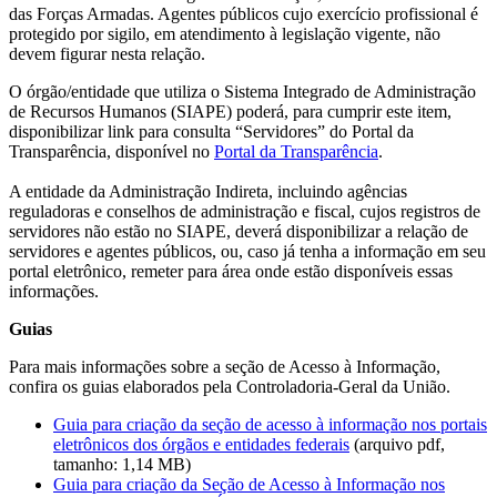
das Forças Armadas. Agentes públicos cujo exercício profissional é
protegido por sigilo, em atendimento à legislação vigente, não
devem figurar nesta relação.
O órgão/entidade que utiliza o Sistema Integrado de Administração
de Recursos Humanos (SIAPE) poderá, para cumprir este item,
disponibilizar link para consulta “Servidores” do Portal da
Transparência, disponível no
Portal da Transparência
.
A entidade da Administração Indireta, incluindo agências
reguladoras e conselhos de administração e fiscal, cujos registros de
servidores não estão no SIAPE, deverá disponibilizar a relação de
servidores e agentes públicos, ou, caso já tenha a informação em seu
portal eletrônico, remeter para área onde estão disponíveis essas
informações.
Guias
Para mais informações sobre a seção de Acesso à Informação,
confira os guias elaborados pela Controladoria-Geral da União.
Guia para criação da seção de acesso à informação nos portais
eletrônicos dos órgãos e entidades federais
(arquivo pdf,
tamanho: 1,14 MB)
Guia para criação da Seção de Acesso à Informação nos