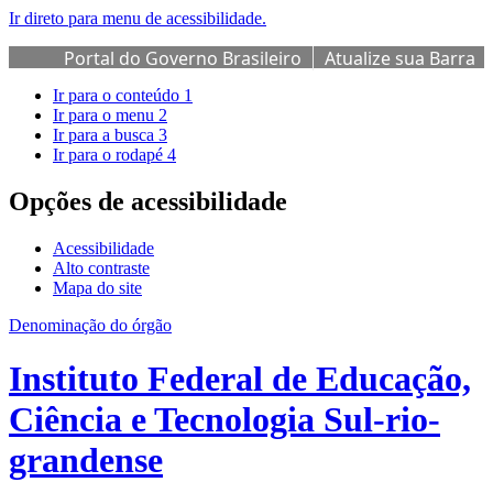
Ir direto para menu de acessibilidade.
Portal do Governo Brasileiro
Atualize sua Barra
de Governo
Ir para o conteúdo
1
Ir para o menu
2
Ir para a busca
3
Ir para o rodapé
4
Opções de acessibilidade
Acessibilidade
Alto contraste
Mapa do site
Denominação do órgão
Instituto Federal de Educação,
Ciência e Tecnologia Sul-rio-
grandense