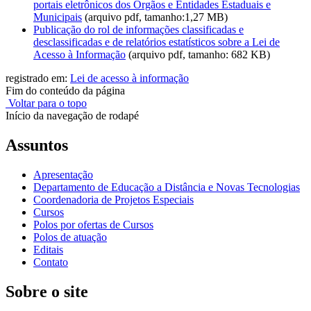
portais eletrônicos dos Órgãos e Entidades Estaduais e
Municipais
(arquivo pdf, tamanho:1,27 MB)
Publicação do rol de informações classificadas e
desclassificadas e de relatórios estatísticos sobre a Lei de
Acesso à Informação
(arquivo pdf, tamanho: 682 KB)
registrado em:
Lei de acesso à informação
Fim do conteúdo da página
Voltar para o topo
Início da navegação de rodapé
Assuntos
Apresentação
Departamento de Educação a Distância e Novas Tecnologias
Coordenadoria de Projetos Especiais
Cursos
Polos por ofertas de Cursos
Polos de atuação
Editais
Contato
Sobre o site