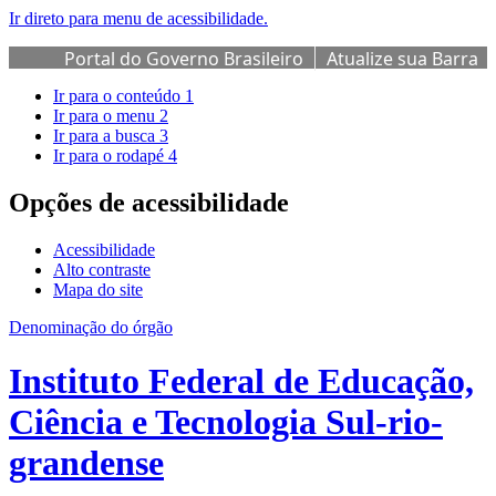
Ir direto para menu de acessibilidade.
Portal do Governo Brasileiro
Atualize sua Barra
de Governo
Ir para o conteúdo
1
Ir para o menu
2
Ir para a busca
3
Ir para o rodapé
4
Opções de acessibilidade
Acessibilidade
Alto contraste
Mapa do site
Denominação do órgão
Instituto Federal de Educação,
Ciência e Tecnologia Sul-rio-
grandense