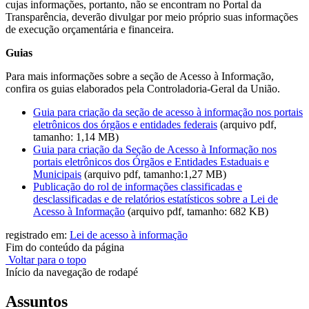
cujas informações, portanto, não se encontram no Portal da
Transparência, deverão divulgar por meio próprio suas informações
de execução orçamentária e financeira.
Guias
Para mais informações sobre a seção de Acesso à Informação,
confira os guias elaborados pela Controladoria-Geral da União.
Guia para criação da seção de acesso à informação nos portais
eletrônicos dos órgãos e entidades federais
(arquivo pdf,
tamanho: 1,14 MB)
Guia para criação da Seção de Acesso à Informação nos
portais eletrônicos dos Órgãos e Entidades Estaduais e
Municipais
(arquivo pdf, tamanho:1,27 MB)
Publicação do rol de informações classificadas e
desclassificadas e de relatórios estatísticos sobre a Lei de
Acesso à Informação
(arquivo pdf, tamanho: 682 KB)
registrado em:
Lei de acesso à informação
Fim do conteúdo da página
Voltar para o topo
Início da navegação de rodapé
Assuntos