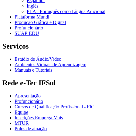
Espanhol
Inglês
PLA - Português como Língua Adicional
Plataforma Mundi
Produção Gráfica e Digital
Profuncionário
SUAP-EDU
Serviços
Estúdio de Áudio/Vídeo
Ambientes Virtuais de Aprendizagem
Manuais e Tutoriais
Rede e-Tec IFSul
Apresentação
Profuncionário
Cursos de Qualificação Profissional - FIC
Equipe
Inscrições Emprega Mais
MTUR
Polos de atuação