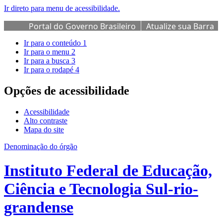
Ir direto para menu de acessibilidade.
Portal do Governo Brasileiro
Atualize sua Barra
de Governo
Ir para o conteúdo
1
Ir para o menu
2
Ir para a busca
3
Ir para o rodapé
4
Opções de acessibilidade
Acessibilidade
Alto contraste
Mapa do site
Denominação do órgão
Instituto Federal de Educação,
Ciência e Tecnologia Sul-rio-
grandense