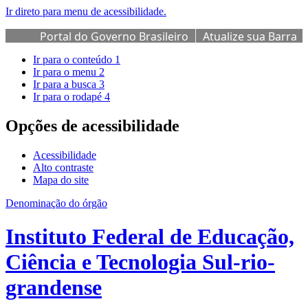
Ir direto para menu de acessibilidade.
Portal do Governo Brasileiro
Atualize sua Barra
de Governo
Ir para o conteúdo
1
Ir para o menu
2
Ir para a busca
3
Ir para o rodapé
4
Opções de acessibilidade
Acessibilidade
Alto contraste
Mapa do site
Denominação do órgão
Instituto Federal de Educação,
Ciência e Tecnologia Sul-rio-
grandense