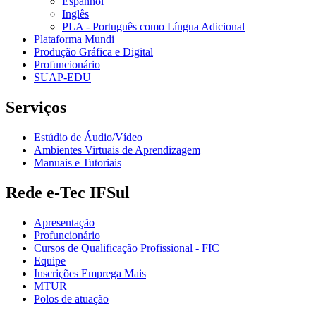
Espanhol
Inglês
PLA - Português como Língua Adicional
Plataforma Mundi
Produção Gráfica e Digital
Profuncionário
SUAP-EDU
Serviços
Estúdio de Áudio/Vídeo
Ambientes Virtuais de Aprendizagem
Manuais e Tutoriais
Rede e-Tec IFSul
Apresentação
Profuncionário
Cursos de Qualificação Profissional - FIC
Equipe
Inscrições Emprega Mais
MTUR
Polos de atuação