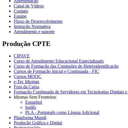
Apresentação
Canal de Vídeos
Contato
Equipe
Fluxo de Desenvolvimento
Instrução Normativa
Atendimento e suporte
Produção CPTE
CIPAVE
Curso de Atendimento Educacional Especializado
Curso de Formação das Comissões de Heteroidentificação
Cursos de Formação Inicial e Continuada - FIC
Cursos MOOC
e-Tec Idiomas
Fora da Caixa
Formação Continuada de Servidores em Tecnologias Digitais e 
Idiomas Sem Fronteiras
Espanhol
Inglês
PLA - Português como Língua Adicional
Plataforma Mundi
Produção Gráfica e Digital
Profuncionário