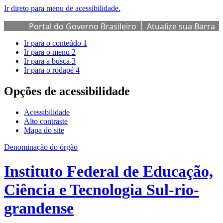
Ir direto para menu de acessibilidade.
Portal do Governo Brasileiro
Atualize sua Barra
de Governo
Ir para o conteúdo
1
Ir para o menu
2
Ir para a busca
3
Ir para o rodapé
4
Opções de acessibilidade
Acessibilidade
Alto contraste
Mapa do site
Denominação do órgão
Instituto Federal de Educação,
Ciência e Tecnologia Sul-rio-
grandense