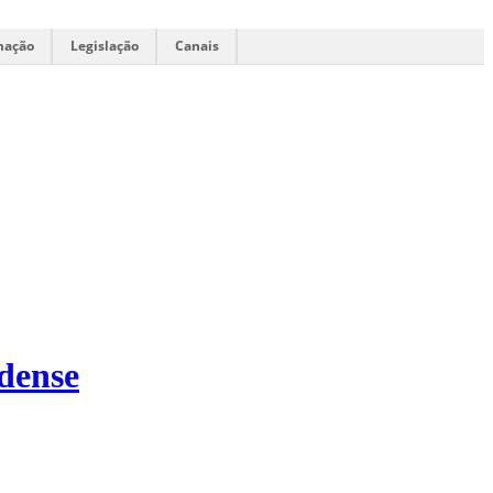
mação
Legislação
Canais
ndense