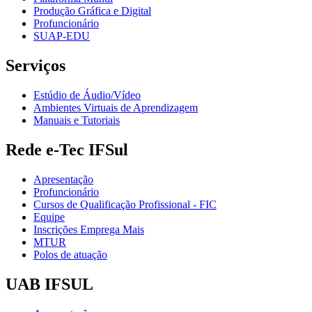
Produção Gráfica e Digital
Profuncionário
SUAP-EDU
Serviços
Estúdio de Áudio/Vídeo
Ambientes Virtuais de Aprendizagem
Manuais e Tutoriais
Rede e-Tec IFSul
Apresentação
Profuncionário
Cursos de Qualificação Profissional - FIC
Equipe
Inscrições Emprega Mais
MTUR
Polos de atuação
UAB IFSUL