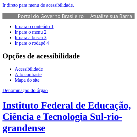
Ir direto para menu de acessibilidade.
Portal do Governo Brasileiro
Atualize sua Barra
de Governo
Ir para o conteúdo
1
Ir para o menu
2
Ir para a busca
3
Ir para o rodapé
4
Opções de acessibilidade
Acessibilidade
Alto contraste
Mapa do site
Denominação do órgão
Instituto Federal de Educação,
Ciência e Tecnologia Sul-rio-
grandense