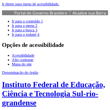
Ir direto para menu de acessibilidade.
Portal do Governo Brasileiro
Atualize sua Barra
de Governo
Ir para o conteúdo
1
Ir para o menu
2
Ir para a busca
3
Ir para o rodapé
4
Opções de acessibilidade
Acessibilidade
Alto contraste
Mapa do site
Denominação do órgão
Instituto Federal de Educação,
Ciência e Tecnologia Sul-rio-
grandense